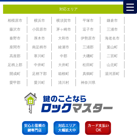
対応エリア
相模原市
横浜市
横須賀市
平塚市
鎌倉市
藤沢市
小田原市
茅ヶ崎市
逗子市
三浦市
秦野市
厚木市
大和市
伊勢原市
海老名市
座間市
南足柄市
綾瀬市
三浦郡
葉山町
高座郡
寒川町
中郡
大磯町
二宮町
足柄上郡
中井町
大井町
松田町
山北町
開成町
足柄下郡
箱根町
真鶴町
湯河原町
愛甲郡
愛川町
清川村
神奈川県